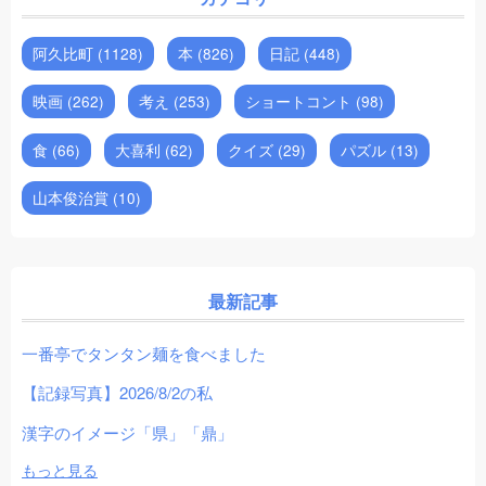
阿久比町 (1128)
本 (826)
日記 (448)
映画 (262)
考え (253)
ショートコント (98)
食 (66)
大喜利 (62)
クイズ (29)
パズル (13)
山本俊治賞 (10)
最新記事
一番亭でタンタン麺を食べました
【記録写真】2026/8/2の私
漢字のイメージ「県」「鼎」
もっと見る