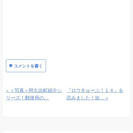
コメントを書く
«
＜写真＞阿久比町紹介シ
『ロウきゅーぶ！１４』を
リーズ！郵便局の…
読みました！短…
»