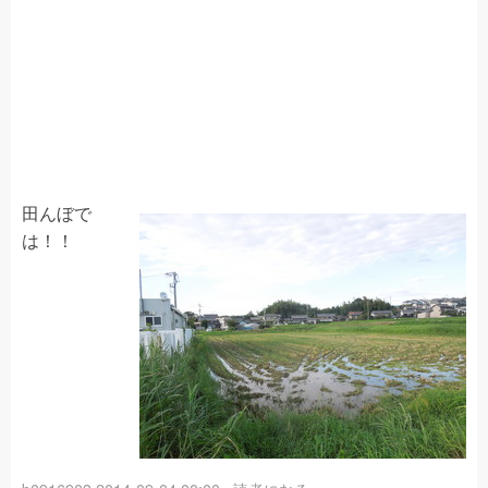
田んぼで
は！！